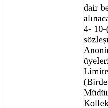
dair b
alınac
4- 10-
sözleş
Anonim
üyeler
Limite
(Birde
Müdürü
Kollek