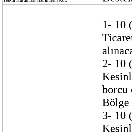
Yetkili Kurumların/Birimlerin Adı:
1- 10 (
Ticare
alınaca
2- 10 (
Kesinl
borcu 
Bölge 
3- 10 (
Kesinl