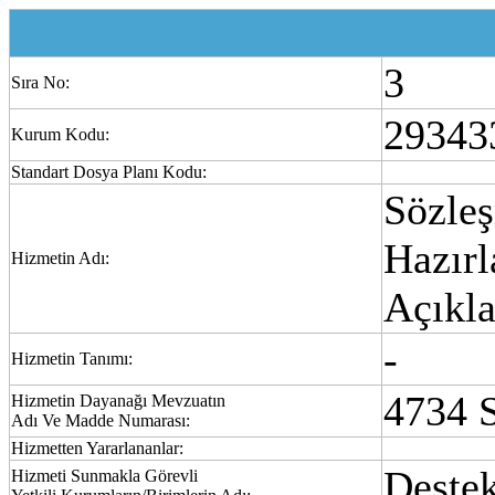
3
Sıra No:
29343
Kurum Kodu:
Standart Dosya Planı Kodu:
Sözle
Hazırl
Hizmetin Adı:
Açıkl
-
Hizmetin Tanımı:
4734 S
Hizmetin Dayanağı Mevzuatın
Adı Ve Madde Numarası:
Hizmetten Yararlananlar:
Deste
Hizmeti Sunmakla Görevli