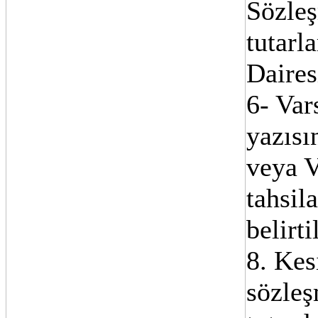
Sözleş
tutarl
Daires
6- Var
yazısı
veya 
tahsil
belirti
8. Kes
sözleş