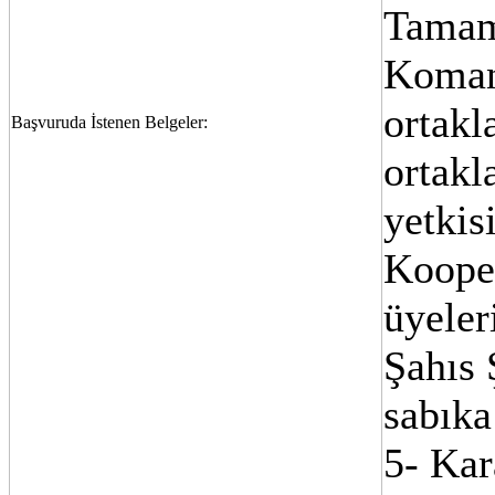
Tamam
Komand
ortakl
Başvuruda İstenen Belgeler:
ortakl
yetkis
Kooper
üyeler
Şahıs 
sabıka
5- Kar