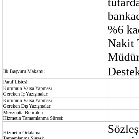
tutard
bankad
%6 ka
Nakit 
Müdürl
Deste
İlk Başvuru Makamı:
Paraf Listesi:
Kurumun Varsa Yapması
Gereken İç Yazışmalar:
Kurumun Varsa Yapması
Gereken Dış Yazışmalar:
Mevzuatta Belirtilen
Hizmetin Tamamlanma Süresi:
Sözleş
Hizmetin Ortalama
Tamamlanma Süresi: