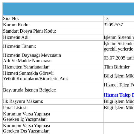
Sıra No:
13
Kurum Kodu:
32092537
Standart Dosya Planı Kodu:
Hizmetin Adı:
İşletim Sistemi
İşletim Sistemle
Hizmetin Tanımı:
gerekli yerlerd
Hizmetin Dayanağı Mevzuatın
03.07.2005 tar
Adı Ve Madde Numarası:
Hizmetten Yararlananlar:
Tüm Birimler
Hizmeti Sunmakla Görevli
Bilgi İşlem Mü
Yetkili Kurumların/Birimlerin Adı:
Hizmet Talep 
Başvuruda İstenen Belgeler:
Hizmet Talep
İlk Başvuru Makamı:
Bilgi İşlem Mü
Paraf Listesi:
Bilgi İşlem Mü
Kurumun Varsa Yapması
Gereken İç Yazışmalar:
Kurumun Varsa Yapması
Gereken Dış Yazışmalar: