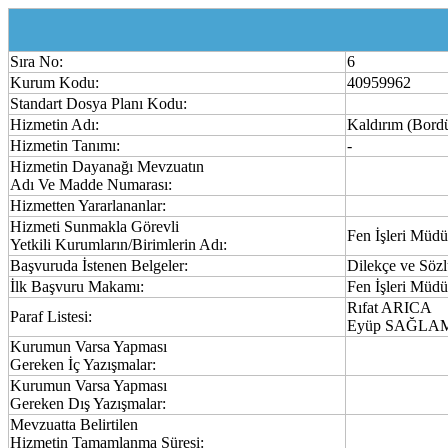
Sıra No:
6
Kurum Kodu:
40959962
Standart Dosya Planı Kodu:
Hizmetin Adı:
Kaldırım (Bordü
Hizmetin Tanımı:
-
Hizmetin Dayanağı Mevzuatın
Adı Ve Madde Numarası:
Hizmetten Yararlananlar:
Hizmeti Sunmakla Görevli
Fen İşleri Müdü
Yetkili Kurumların/Birimlerin Adı:
Başvuruda İstenen Belgeler:
Dilekçe ve Sözl
İlk Başvuru Makamı:
Fen İşleri Müdü
Rıfat ARICA
Paraf Listesi:
Eyüp SAĞLA
Kurumun Varsa Yapması
Gereken İç Yazışmalar:
Kurumun Varsa Yapması
Gereken Dış Yazışmalar:
Mevzuatta Belirtilen
Hizmetin Tamamlanma Süresi: