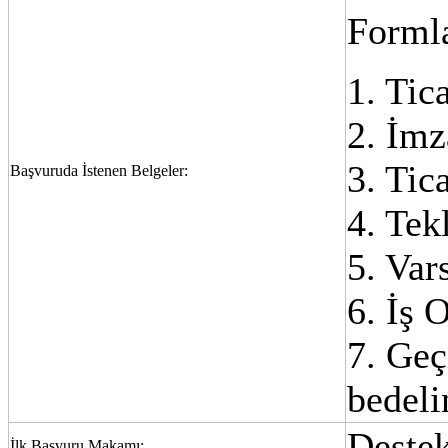
Forml
1. Tic
2. İmz
3. Tic
Başvuruda İstenen Belgeler:
4. Tek
5. Var
6. İş 
7. Geç
bedeli
Deste
İlk Başvuru Makamı: