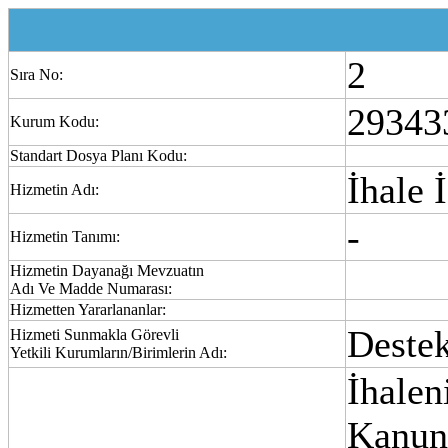
2
Sıra No:
29343
Kurum Kodu:
Standart Dosya Planı Kodu:
İhale 
Hizmetin Adı:
-
Hizmetin Tanımı:
Hizmetin Dayanağı Mevzuatın
Adı Ve Madde Numarası:
Hizmetten Yararlananlar:
Deste
Hizmeti Sunmakla Görevli
Yetkili Kurumların/Birimlerin Adı:
İhalen
Kanun