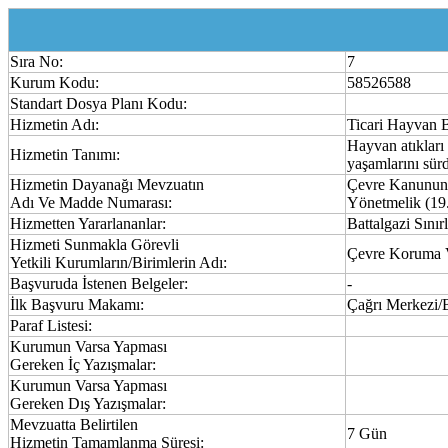
Sıra No:
7
Kurum Kodu:
58526588
Standart Dosya Planı Kodu:
Hizmetin Adı:
Ticari Hayvan B
Hayvan atıkları 
Hizmetin Tanımı:
yaşamlarını sür
Hizmetin Dayanağı Mevzuatın
Çevre Kanununc
Adı Ve Madde Numarası:
Yönetmelik (19.
Hizmetten Yararlananlar:
Battalgazi Sını
Hizmeti Sunmakla Görevli
Çevre Koruma 
Yetkili Kurumların/Birimlerin Adı:
Başvuruda İstenen Belgeler:
-
İlk Başvuru Makamı:
Çağrı Merkezi/
Paraf Listesi:
Kurumun Varsa Yapması
Gereken İç Yazışmalar:
Kurumun Varsa Yapması
Gereken Dış Yazışmalar:
Mevzuatta Belirtilen
7 Gün
Hizmetin Tamamlanma Süresi: