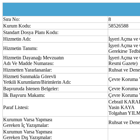
Sıra No:
8
Kurum Kodu:
58526588
Standart Dosya Planı Kodu:
Hizmetin Adı:
İşyeri Açma ve
İşyeri Açma ve 
Hizmetin Tanımı:
Gerekirse Tedbi
Hizmetin Dayanağı Mevzuatın
İşyeri Açma ve 
Adı Ve Madde Numarası:
Resmi Gazete)
Hizmetten Yararlananlar:
Ruhsat ve Den
Hizmeti Sunmakla Görevli
Çevre Koruma 
Yetkili Kurumların/Birimlerin Adı:
Başvuruda İstenen Belgeler:
Çevre Koruma 
İlk Başvuru Makamı:
Çevre Koruma 
Cebrail KAR
Paraf Listesi:
Yasin KAYA
Tolgahan YIL
Kurumun Varsa Yapması
Ruhsat ve Den
Gereken İç Yazışmalar:
Kurumun Varsa Yapması
Gereken Dış Yazışmalar: