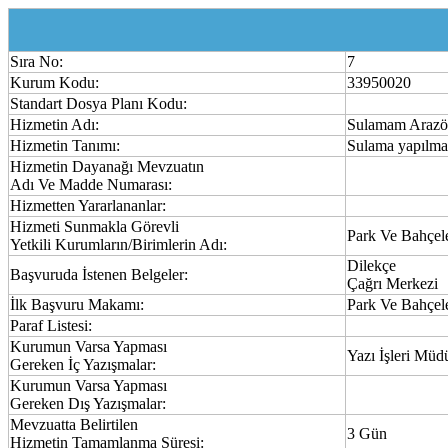
Sıra No:
7
Kurum Kodu:
33950020
Standart Dosya Planı Kodu:
Hizmetin Adı:
Sulamam Arazözl
Hizmetin Tanımı:
Sulama yapılmas
Hizmetin Dayanağı Mevzuatın
Adı Ve Madde Numarası:
Hizmetten Yararlananlar:
Hizmeti Sunmakla Görevli
Park Ve Bahçel
Yetkili Kurumların/Birimlerin Adı:
Dilekçe
Başvuruda İstenen Belgeler:
Çağrı Merkezi
İlk Başvuru Makamı:
Park Ve Bahçel
Paraf Listesi:
Kurumun Varsa Yapması
Yazı İşleri Müd
Gereken İç Yazışmalar:
Kurumun Varsa Yapması
Gereken Dış Yazışmalar:
Mevzuatta Belirtilen
3 Gün
Hizmetin Tamamlanma Süresi: