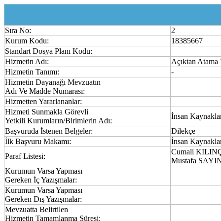
Sıra No:
2
Kurum Kodu:
18385667
Standart Dosya Planı Kodu:
Hizmetin Adı:
Açıktan Atama 
Hizmetin Tanımı:
-
Hizmetin Dayanağı Mevzuatın
Adı Ve Madde Numarası:
Hizmetten Yararlananlar:
Hizmeti Sunmakla Görevli
İnsan Kaynakla
Yetkili Kurumların/Birimlerin Adı:
Başvuruda İstenen Belgeler:
Dilekçe
İlk Başvuru Makamı:
İnsan Kaynakla
Cumali KILIN
Paraf Listesi:
Mustafa SAYI
Kurumun Varsa Yapması
Gereken İç Yazışmalar:
Kurumun Varsa Yapması
Gereken Dış Yazışmalar:
Mevzuatta Belirtilen
Hizmetin Tamamlanma Süresi: